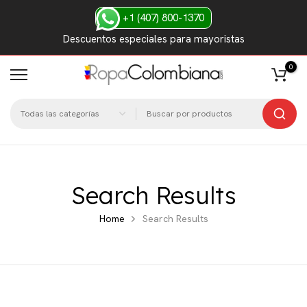
Saltar
+1 (407) 800-1370
al
Descuentos especiales para mayoristas
contenido
0
Search Results
Home
Search Results